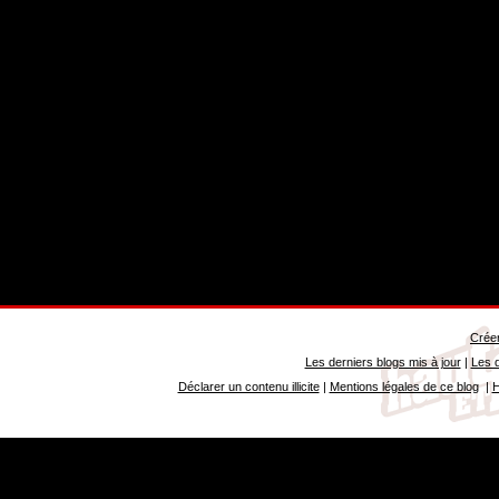
Créer
Les derniers blogs mis à jour
|
Les d
Déclarer un contenu illicite
|
Mentions légales de ce blog
|
H