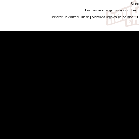
Créer
Les derniers blogs mis à jour
|
Les d
Déclarer un contenu illicite
|
Mentions légales de ce blog
|
H