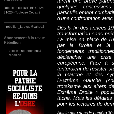
furent une brève parent
quelques concession
Rébellion c/o RSE BP 62124
particulièrement combatif
31020 - Toulouse Cedex 2
d’une confrontation avec l
rebellion_larevue@yahoo.fr
Dès la fin des années 197
transformation sans pré
Abonnement à la revue
La mise en place de l’u
Rébellion
par la Droite et la G
fondements traditionne
Bulletin d'abonnement à
Rébellion
déclencher une crise
européenne.
Face à se
tenteraient de résister 
la Gauche et des syndi
l’Extrême Gauche (so
trotskisme aux alters de 
Extrême Droite « populi
tâche.
Mais les défaites 
pour les victoires de de
Article paru dans le numéro 30 