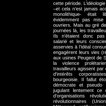
cette période. L’idéologie
–et cela n’est jamais a
monolithique- était lib
évidemment pas mise 
ouvriers. Mais au gré de
journées là, les travaille
Ils n’étaient donc pas
salarié et leurs consci
asservies à l’idéal consum
engagèrent leurs vies (r
aux usines Peugeot de S
la violence prolétari
travailleurs agissent pa
d’intérêts corporatis
bourgeoisie. Il fallut é
démocrate et pseudo ré
jugulant lentement ce 
d’organisations révolu
révolutionnaires (U