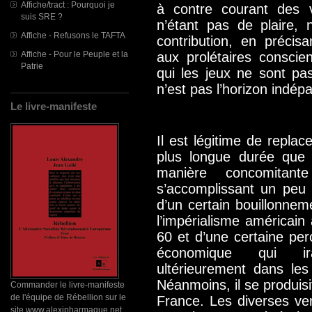
Affiche/tract : Pourquoi je
à contre courant des ve
suis SRE ?
n’étant pas de plaire,
Affiche - Refusons le TAFTA
contribution, en préci
Affiche - Pour le Peuple et la
aux prolétaires conscien
Patrie
qui les jeux ne sont pas
n’est pas l’horizon indép
Le livre-manifeste
Il est légitime de repla
plus longue durée que 
manière concomitan
s’accomplissant un peu 
d’un certain bouillonnem
l’impérialisme américai
60 et d’une certaine per
économique qui ira
ultérieurement dans les
Néanmoins, il se produis
Commander le livre-manifeste
de l'équipe de Rébellion sur le
France. Les diverses vers
site www.alexipharmaque.net