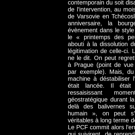
contemporain du soit dis
de l’intervention, au mo
de Varsovie en Tchécos
anniversaire, la bour
évènement dans le style
le « printemps des peu
abouti à la dissolution du
légitimation de celle-ci. 
ne le dit. On peut regret
à Prague (point de vue
par exemple). Mais, du 
machine à déstabiliser l
était lancée. Il étai
ressaisissant mom
géostratégique durant la
delà des balivernes s
humain », on peut s’in
véritables à long terme 
Le PCF commit alors l’er
qui suivirent, de repren