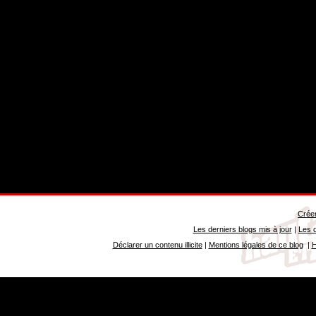
Créer
Les derniers blogs mis à jour
|
Les d
Déclarer un contenu illicite
|
Mentions légales de ce blog
|
H