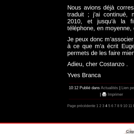
Nous avions déjà corresp
traduit ; j’ai continué
2010, et jusqu’à la f
téléphone, en moyenne, d
Je peux donc m’associer 
à ce que m’a écrit Eug
permets de les faire mie
Adieu, cher Costanzo .
Yves Branca
10:12 Publié dans
Actualités
|
Lien p
|
Imprimer
Page précédente
1
2
3
4
5
6
7
8
9
10
11
Créer