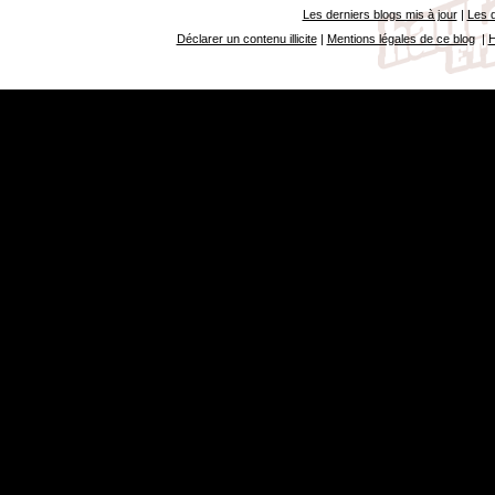
Les derniers blogs mis à jour
|
Les d
Déclarer un contenu illicite
|
Mentions légales de ce blog
|
H