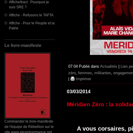
Affiche/tract : Pourquoi je
suis SRE ?
Affiche - Refusons le TAFTA
Affiche - Pour le Peuple et la
Patrie
Le livre-manifeste
07:04 Publié dans
Actualités
|
Lien p
zéro
,
femmes
,
militantes
,
engagemen
|
Imprimer
03/03/2014
Méridien Zéro : la solida
Commander le livre-manifeste
de l'équipe de Rébellion sur le
A vous corsaires, pi
site www.alexipharmaque.net