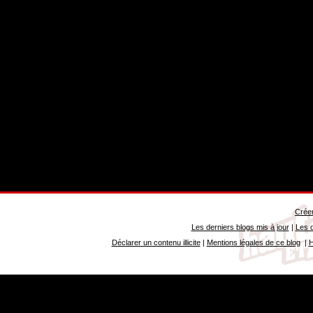
Créer
Les derniers blogs mis à jour
|
Les d
Déclarer un contenu illicite
|
Mentions légales de ce blog
|
H