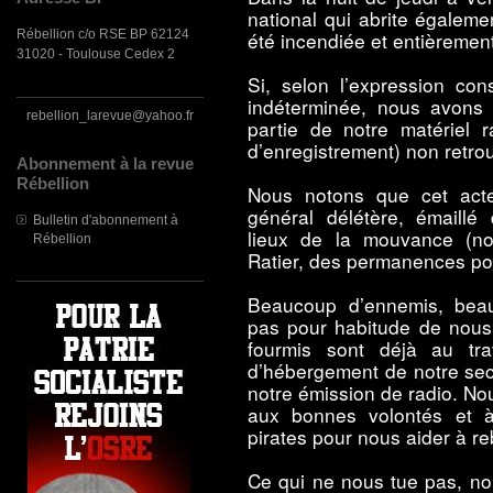
national qui abrite égaleme
Rébellion c/o RSE BP 62124
été incendiée et entièrement
31020 - Toulouse Cedex 2
Si, selon l’expression cons
indéterminée, nous avons p
rebellion_larevue@yahoo.fr
partie de notre matériel r
d’enregistrement) non retr
Abonnement à la revue
Rébellion
Nous notons que cet acte
général délétère, émaillé
Bulletin d'abonnement à
lieux de la mouvance (no
Rébellion
Ratier, des permanences poli
Beaucoup d’ennemis, bea
pas pour habitude de nous 
fourmis sont déjà au tra
d’hébergement de notre sect
notre émission de radio. N
aux bonnes volontés et à
pirates pour nous aider à re
Ce qui ne nous tue pas, nous