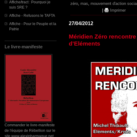
Affiche/tract : Pourquoi je
zéro
,
mas
,
mouvement d'action socia
suis SRE ?
|
Imprimer
Affiche - Refusons le TAFTA
27/04/2012
Affiche - Pour le Peuple et la
Patrie
Méridien Zéro rencontre 
d'Eléments
Le livre-manifeste
Commander le livre-manifeste
de l'équipe de Rébellion sur le
site www.alexipharmaque.net