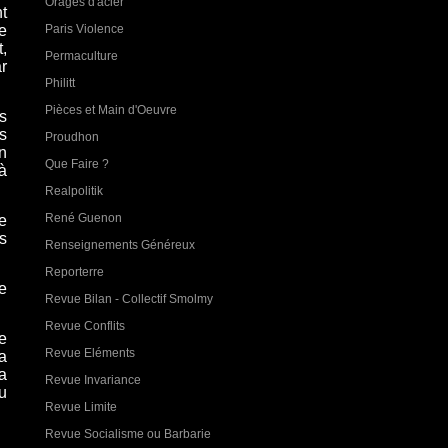
Orages d'acier
t
Paris Violence
e
,
Permaculture
r
Philitt
Pièces et Main d'Oeuvre
s
s
Proudhon
n
Que Faire ?
à
Realpolitik
René Guenon
le
s
Renseignements Généreux
Reporterre
e
Revue Bilan - Collectif Smolmy
Revue Conflits
e
Revue Eléments
a
a
Revue Invariance
u
Revue Limite
Revue Socialisme ou Barbarie