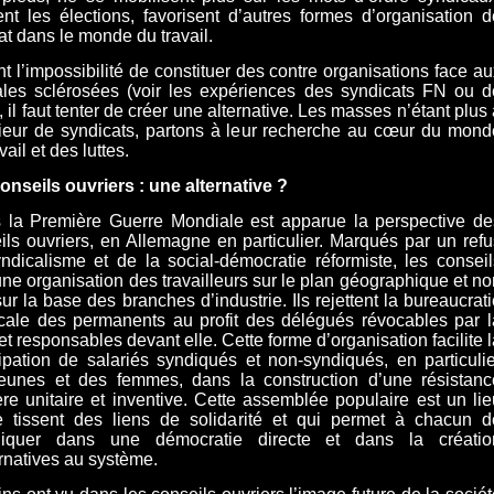
nt les élections, favorisent d’autres formes d’organisation d
t dans le monde du travail.
t l’impossibilité de constituer des contre organisations face au
ales sclérosées (voir les expériences des syndicats FN ou d
 il faut tenter de créer une alternative. Les masses n’étant plus
érieur de syndicats, partons à leur recherche au cœur du mond
vail et des luttes.
onseils ouvriers : une alternative ?
 la Première Guerre Mondiale est apparue la perspective de
ils ouvriers, en Allemagne en particulier. Marqués par un refu
ndicalisme et de la social-démocratie réformiste, les conseil
une organisation des travailleurs sur le plan géographique et no
sur la base des branches d’industrie. Ils rejettent la bureaucrat
cale des permanents au profit des délégués révocables par l
et responsables devant elle. Cette forme d’organisation facilite 
cipation de salariés syndiqués et non-syndiqués, en particulie
eunes et des femmes, dans la construction d’une résistanc
ère unitaire et inventive. Cette assemblée populaire est un lie
 tissent des liens de solidarité et qui permet à chacun d
pliquer dans une démocratie directe et dans la créatio
ernatives au système.