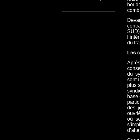
boude
comba
Devan
centr
SUD),
l’int
du tra
Les c
Après
conse
du sy
sont 
plus 
syndi
base 
parti
des j
ouvri
où se
s’im
d’alt