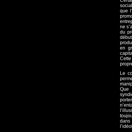
Certa
socia
que l
promo
entre
ne s’
du pr
début
produ
en gr
capit
Cette
propre
Le co
perme
manip
Que c
syndi
porte
n’ent
l’ill
toujo
dans 
l’idé