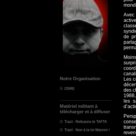
monde
Avec 
activ
class
syndi
de pr
part
perma
Moins
surpr
coord
canal
Notre Organisation
Les co
décen
OSRE
des c
1988,
les s
Matériel militant à
d’act
télécharger et à diffuser
Pers
conse
Tract - Refusons le TAFTA
tran
Tract - Non à la loi Macron !
reven