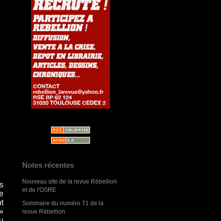
Notes récentes
Nouveau site de la revue Rébellion
s
et de l'OSRE
e
t
Sommaire du numéro 71 de la
»
revue Rébellion
u