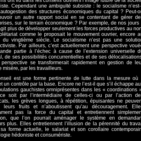
ins ont vu dans les conseils ouvriers l’image future de la socié
liste. Cependant une ambiguïté subsiste : le socialisme n’est-i
’autogestion des structures économiques du capital ? Peut-o
uvoir un autre rapport social en se contentant de gérer de
prises, sur le terrain économique ? Par exemple, de nos jours i
agit plus de développer seulement les forces productives au no
olétariat comme le proposait le mouvement ouvrier, encore a
 du vingtième siècle. Le socialisme n’est pas une solutio
ctiviste. Par ailleurs, c’est actuellement une perspective voué
ande partie à l’échec à cause de l’extension universelle d
al, de ses possibilités concurrentielles et de ses délocalisation
 perspective se transformerait rapidement en gestion de leu
 misère, par les travailleurs.
nseil est une forme pertinente de lutte dans la mesure où i
t un contrôle par la base. Encore ne l’est-il que s’il échappe a
ulations gauchistes omniprésentes dans les « coordinations »
e soit par l’intermédiaire de celles-ci ou par l’action de
cats, les grèves longues, à répétition, épuisantes ne peuven
r leurs fruits et n’aboutissent qu’au découragement. Elle
ament pas la force du capital et entretiennent simplemen
usion, que l’on pourrait aménager le système en demandan
urs plus. Elles entretiennent l’illusion de la pérennité du trava
sa forme actuelle, le salariat et son corollaire contemporain
ologie hédoniste et consumériste.