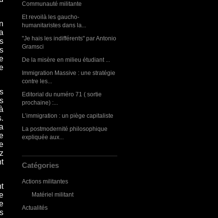
Communauté militante
Et revoilà les gaucho-
n
humanitaristes dans la...
a
"Je hais les indifférents" par Antonio
s
Gramsci
es
e
De la misère en milieu étudiant ...
e
Immigration Massive : une stratégie
contre les...
s
Editorial du numéro 71 ( sortie
s
prochaine) :...
à
L’immigration : un piège capitaliste
.
la
La postmodernité philosophique
e
expliquée aux...
de
z
t
Catégories
Actions militantes
t
e
Matériel militant
e
Actualités
s