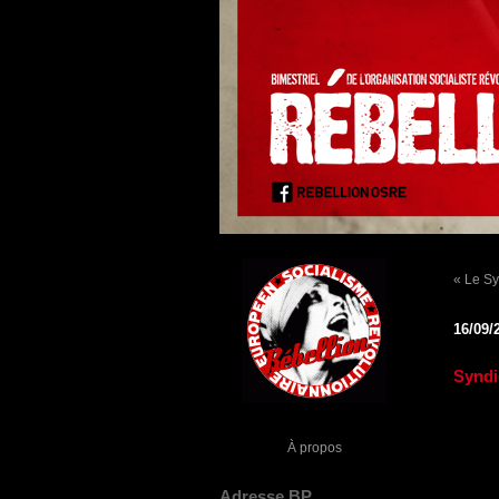
« Le Sy
16/09/
Syndi
À propos
Adresse BP