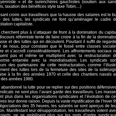
oyenniste » et de surenchères gauchistes (soutien aux sans
rs, taxation des bénéfices style taxe Tobin…)
isant croire aux travailleurs que la hausse des salaires est le b
e des luttes, les syndicats ne font qu’aménager le cadre d
oitation capitaliste.
e cherchent plus à s’attaquer de front à la domination du capita
discours réformiste tente de faire croire à la fin de la dominati
asse et des luttes qui en découlent. Pourtant il suffit de regard
r de nous, pour constater que le fossé entre classes sociale
re et s’accroît considérablement. Les affrontements sociaux n
ent pas et même se multiplient avec la restructuration d
nomie entamée avec la mondialisation. Les syndicats son
leurs des partenaires de cette restructuration, comme l’illustr
lement des luttes lors de la fermeture des sites de la sidérurgi
aise à la fin des années 1970 et celle des chantiers navals a
 des années 1980.
 abandonné la lutte pour se replier sur des positions défensives
yndicats ne sont plus l’avant garde des travailleurs. Les masse
nt plus dans les organisations syndicales et l’évolution de ce
ères leur donne raison. Depuis la vaste mystification de l’hiver 
égociations des 35 heures, les salariés se sont aperçus de leu
son. Manifestant leur désapprobation, les travailleurs votent av
 pieds, ne se mobilisent plus sur les mots d’ordre syndicaux