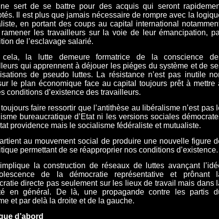
ne sert de se battre pour des acquis qui seront rapidemen
otés. Il est plus que jamais nécessaire de rompre avec la logiqu
aliste, en portant des coups au capital international notamment
 ramener les travailleurs sur la voie de leur émancipation, pa
ition de l’esclavage salarié.
 cela, la lutte demeure formatrice de la conscience de
illeurs qui apprennent à déjouer les piéges du système et de se
isations de pseudo luttes. La résistance n’est pas inutile no
sur le plan économique face au capital toujours prêt à mettre 
es conditions d’existence des travailleurs.
t toujours faire ressortir que l’antithèse au libéralisme n’est pas 
lisme bureaucratique d’Etat ni les versions sociales démocrate
Etat providence mais le socialisme fédéraliste et mutualiste.
partient au mouvement social de produire une nouvelle figure d
litique permettant de se réapproprier nos conditions d’existence.
implique la construction de réseaux de luttes avançant l’idé
solescence de la démocratie représentative et prônant l
ratie directe pas seulement sur les lieux de travail mais dans l
té en général. De là, une propagande contre les partis d
me et par delà la droite et de la gauche.
ique d’abord