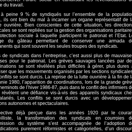
 du travail.
à peine 9 % de syndiqués sur l’ensemble de la populatio
e, ils ont bien du mal à incarner un organe représentatif de l
e ouvrière. Bien conscientes de cette situation, les direction
cales se sont repliées sur la gestion des organisations paritair
otection sociale à laquelle participent le patronat et l’Etat. L
age du gâteau permettant de conserver une armada d
nents qui sont souvent les seules troupes des syndicats.
 de syndicats dans l’entreprise, c’est aussi plus de mauvaise
ises pour le patronat. Les grèves sauvages lancées par de
inations se sont révélées plus difficiles à gérer, plus dures 
iser que les mouvements organisés par les sections syndicales
nflits se sont durcis. La reprise de la lutte ouvrière à la fin de 
nie 1980, l’apparition de coordinations, lors de la grande grèv
heminots de l’hiver 1986-87, puis dans le conflit des infirmiers 
 révèlent une défiance vis-à-vis des appareils syndicaux che
alariés. Les conflits se sont durcis avec un développemen
ions autonomes et spectaculaires.
pective déjà perçue dans les années 1920 par le couran
illiste, la transformation des syndicats en courroies d
smission du système s’est accompagnée de l’adoption d
dications purement réformistes et catégorielles, d’un discour