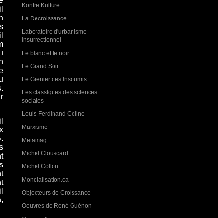
té
Kontre Kulture
l
n
La Décroissance
s
Laboratoire d'urbanisme
l
insurrectionnel
m
u
Le blanc et le noir
n
Le Grand Soir
e
u
Le Grenier des Insoumis
s.
Les classiques des sciences
r
sociales
Louis-Ferdinand Céline
l
Marxisme
ux
.
Metamag
s
Michel Clouscard
t
s
Michel Collon
t
Mondialisation.ca
t
il
Objecteurs de Croissance
,
Oeuvres de René Guénon