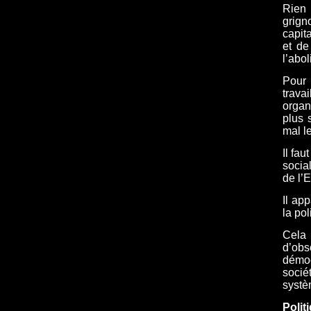
Rien 
grign
capit
et de
l’abol
Pour
trava
organ
plus 
mal l
Il fau
socia
de l’
Il ap
la po
Cela 
d’ob
démoc
socié
systè
Polit