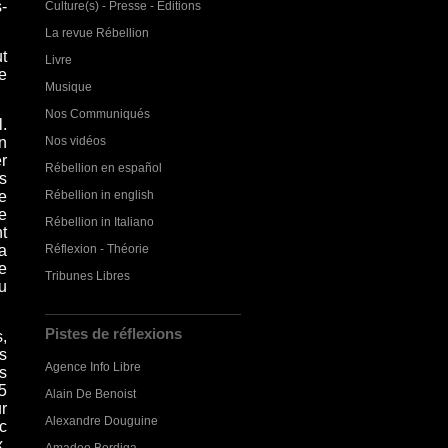
-
Culture(s) - Presse - Editions
La revue Rébellion
ut
Livre
e
Musique
Nos Communiqués
l.
Nos vidéos
on
er
Rébellion en español
s
Rébellion in english
e
e
Rébellion in Italiano
t
Réflexion - Théorie
a
e
Tribunes Libres
u
Pistes de réflexions
,
s
Agence Info Libre
s
95
Alain De Benoist
r
Alexandre Douguine
ec
,
Amadeo Bordiga