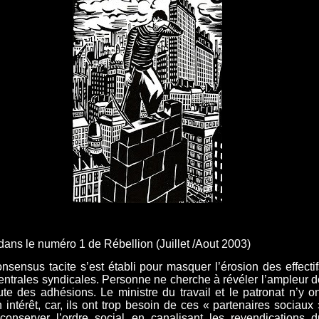
dans le numéro 1 de Rébellion (Juillet /Aout 2003)
nsensus tacite s’est établi pour masquer l’érosion des effectif
entrales syndicales. Personne ne cherche à révéler l’ampleur d
ute des adhésions. Le ministre du travail et le patronat n’y on
 intérêt, car, ils ont trop besoin de ces « partenaires sociaux 
conserver l’ordre social en canalisant les revendications d