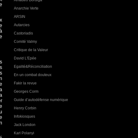
e
Anarchie Verte
ARSIN
x
Autarcies
e
 à
Castoriadis
e
Comité Valmy
Critique de la Valeur
David L'Epée
s
Egalité&Réconciliation
s
s
En un combat douteux
n
Fakir la revue
ie
a
Georges Corm
la
Guide d’autodéfense numérique
r
e
Henry Corbin
u
Infokiosques
e
n
Jack London
Karl Polanyi