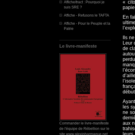
« cit
Affiche/tract : Pourquoi je
papie
suis SRE ?
Affiche - Refusons le TAFTA
En fa
ultim
Affiche - Pour le Peuple et la
l’expl
Patrie
Ils n
Leur 
Le livre-manifeste
de cl
autou
perdu
manqu
l’éco
d’ail
l’iso
franç
début
Ayant
les s
ne so
derni
aux n
Commander le livre-manifeste
trahi
de l'équipe de Rébellion sur le
leurs
site www.alexipharmaque.net