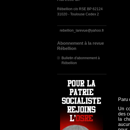
Rébellion c/o RSE BP 62124
31020 - Toulouse Cedex 2
rebellion_larevue@yahoo.fr
Abonnement à la revue
Rébellion
Bulletin d'abonnement à
Rébellion
Paru 
Un co
des c
la ch
aucun
pour 